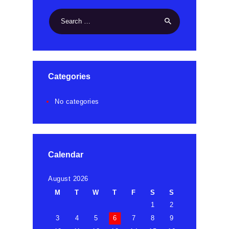
Search
for:
Categories
No categories
Calendar
August 2026
M
T
W
T
F
S
S
1
2
3
4
5
6
7
8
9