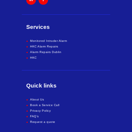
Services
Monitored Intruder Alarm
HKC Alarm Repairs
Alarm Repairs Dublin
HKC
Quick links
About Us
Book a Service Call
Privacy Policy
FAQ’s
Request a quote