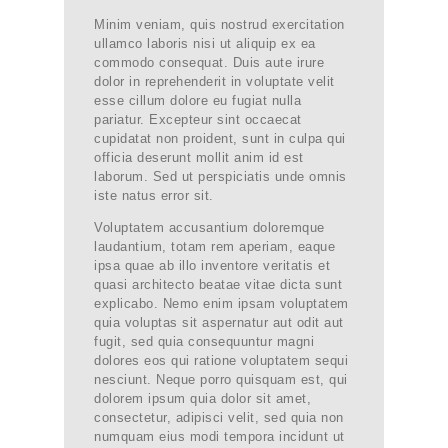
Minim veniam, quis nostrud exercitation
ullamco laboris nisi ut aliquip ex ea
commodo consequat. Duis aute irure
dolor in reprehenderit in voluptate velit
esse cillum dolore eu fugiat nulla
pariatur. Excepteur sint occaecat
cupidatat non proident, sunt in culpa qui
officia deserunt mollit anim id est
laborum. Sed ut perspiciatis unde omnis
iste natus error sit.
Voluptatem accusantium doloremque
laudantium, totam rem aperiam, eaque
ipsa quae ab illo inventore veritatis et
quasi architecto beatae vitae dicta sunt
explicabo. Nemo enim ipsam voluptatem
quia voluptas sit aspernatur aut odit aut
fugit, sed quia consequuntur magni
dolores eos qui ratione voluptatem sequi
nesciunt. Neque porro quisquam est, qui
dolorem ipsum quia dolor sit amet,
consectetur, adipisci velit, sed quia non
numquam eius modi tempora incidunt ut