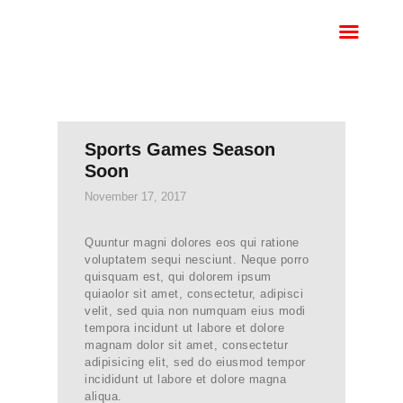
HOME
BOOK A SERVICE
CALL
MONITORED
Sports Games Season
INTRUDER ALARM
Soon
HKC
November 17, 2017
HKC ALARM REPAIRS
ALARM REPAIRS
Quuntur magni dolores eos qui ratione
DUBLIN
voluptatem sequi nesciunt. Neque porro
quisquam est, qui dolorem ipsum
quiaolor sit amet, consectetur, adipisci
velit, sed quia non numquam eius modi
tempora incidunt ut labore et dolore
magnam dolor sit amet, consectetur
adipisicing elit, sed do eiusmod tempor
incididunt ut labore et dolore magna
aliqua.