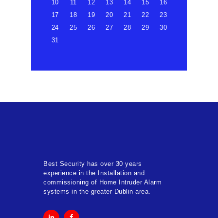
10
11
12
13
14
15
16
17
18
19
20
21
22
23
24
25
26
27
28
29
30
31
Best Security has over 30 years
experience in the Installation and
commissioning of Home Intruder Alarm
systems in the greater Dublin area.