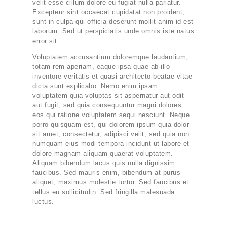
velit esse cillum dolore eu fugiat nulla pariatur.
Excepteur sint occaecat cupidatat non proident,
sunt in culpa qui officia deserunt mollit anim id est
laborum. Sed ut perspiciatis unde omnis iste natus
error sit.
Voluptatem accusantium doloremque laudantium,
totam rem aperiam, eaque ipsa quae ab illo
inventore veritatis et quasi architecto beatae vitae
dicta sunt explicabo. Nemo enim ipsam
voluptatem quia voluptas sit aspernatur aut odit
aut fugit, sed quia consequuntur magni dolores
eos qui ratione voluptatem sequi nesciunt. Neque
porro quisquam est, qui dolorem ipsum quia dolor
sit amet, consectetur, adipisci velit, sed quia non
numquam eius modi tempora incidunt ut labore et
dolore magnam aliquam quaerat voluptatem.
Aliquam bibendum lacus quis nulla dignissim
faucibus. Sed mauris enim, bibendum at purus
aliquet, maximus molestie tortor. Sed faucibus et
tellus eu sollicitudin. Sed fringilla malesuada
luctus.