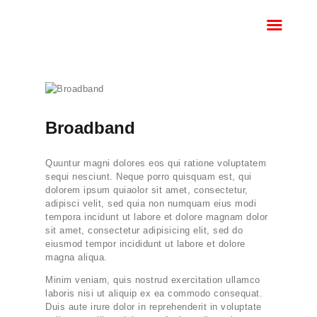
HOME
BOOK A SERVICE
CALL
MONITORED
INTRUDER ALARM
Broadband
HKC
HKC ALARM REPAIRS
Quuntur magni dolores eos qui ratione voluptatem
sequi nesciunt. Neque porro quisquam est, qui
ALARM REPAIRS
dolorem ipsum quiaolor sit amet, consectetur,
DUBLIN
adipisci velit, sed quia non numquam eius modi
tempora incidunt ut labore et dolore magnam dolor
sit amet, consectetur adipisicing elit, sed do
eiusmod tempor incididunt ut labore et dolore
magna aliqua.
Minim veniam, quis nostrud exercitation ullamco
laboris nisi ut aliquip ex ea commodo consequat.
Duis aute irure dolor in reprehenderit in voluptate